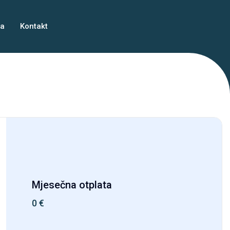
ma
Kontakt
Mjesečna otplata
0
€