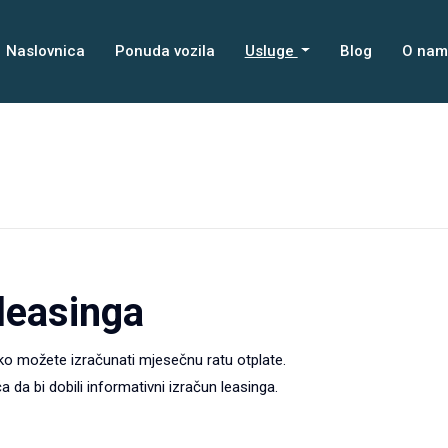
Naslovnica
Ponuda vozila
Usluge
Blog
O na
 leasinga
lako možete izračunati mjesečnu ratu otplate.
 da bi dobili informativni izračun leasinga.