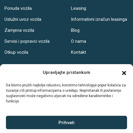
Ponuda vozila
Leasing
Uslužni uvoz vozila
Informativni izračun leasinga
Zamjena vozila
Blog
Servisi i popravci vozila
O nama
Otkup vozila
Kontakt
Adresa
Upravljajte pristankom
Ul. Svetog Leopolda Bogdana Mandića 121, Osijek
Da bismo pružili najbolje iskustvo, koristimo tehnologije poput kolačića za
čuvanje i/ili pristup informacijama o uređaju. Nepristanak ili povlačenje
Radno vrijeme:
suglasnosti može negativno utjecati na određene karakteristike i
funkcije.
PON-PET: 08-19h
SUB: 08-14h
NED: Ne radimo
Prihvati