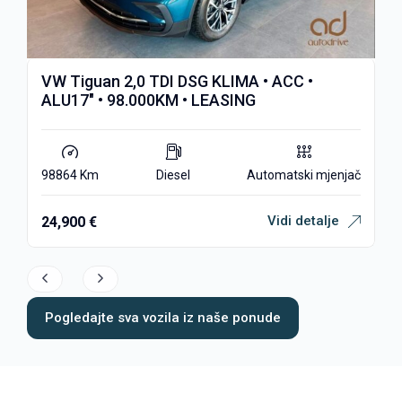
VW Tiguan 2,0 TDI DSG KLIMA • ACC •
Šk
ALU17″ • 98.000KM • LEASING
AU
98864 Km
Diesel
Automatski mjenjač
75
Vidi detalje
24,900
€
19
Pogledajte sva vozila iz naše ponude