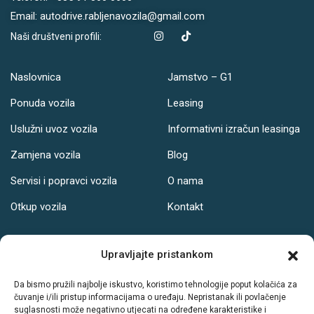
Email: autodrive.rabljenavozila@gmail.com
Naši društveni profili:
Naslovnica
Jamstvo – G1
Ponuda vozila
Leasing
Uslužni uvoz vozila
Informativni izračun leasinga
Zamjena vozila
Blog
Servisi i popravci vozila
O nama
Otkup vozila
Kontakt
Adresa
Upravljajte pristankom
Ul. Svetog Leopolda Bogdana Mandića 121, Osijek
Da bismo pružili najbolje iskustvo, koristimo tehnologije poput kolačića za
čuvanje i/ili pristup informacijama o uređaju. Nepristanak ili povlačenje
Radno vrijeme:
suglasnosti može negativno utjecati na određene karakteristike i