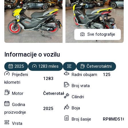
Sve fotografije
Informacije o vozilu
2025
1283
miles
Četverotaktni
Prijeđeni
Radni obujam
125
1283
kilometri
Broj vrata
Motor
Četverotaktni
Cilindri
Godina
Boja
2025
proizvodnje
Broj šasije
RP8MD5101
Vrsta