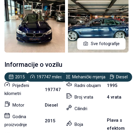
Sve fotografije
Informacije o vozilu
2015
197747
miles
Mehanički mjenjač
Diesel
Prijeđeni
Radni obujam
1995
197747
kilometri
Broj vrata
4 vrata
Motor
Diesel
Cilindri
Godina
Plava s
2015
Boja
proizvodnje
efektom