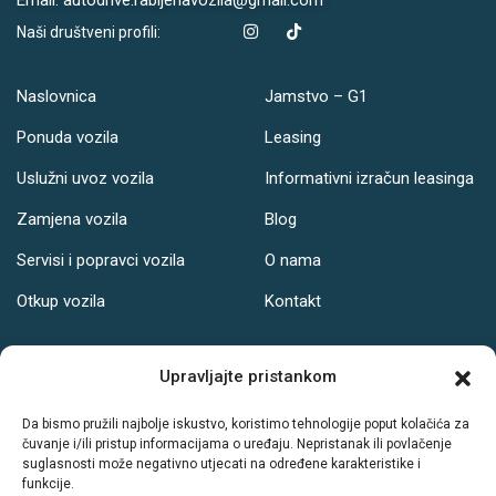
Email: autodrive.rabljenavozila@gmail.com
Naši društveni profili:
Naslovnica
Jamstvo – G1
Ponuda vozila
Leasing
Uslužni uvoz vozila
Informativni izračun leasinga
Zamjena vozila
Blog
Servisi i popravci vozila
O nama
Otkup vozila
Kontakt
Adresa
Upravljajte pristankom
Ul. Svetog Leopolda Bogdana Mandića 121, Osijek
Da bismo pružili najbolje iskustvo, koristimo tehnologije poput kolačića za
čuvanje i/ili pristup informacijama o uređaju. Nepristanak ili povlačenje
Radno vrijeme:
suglasnosti može negativno utjecati na određene karakteristike i
funkcije.
PON-PET: 08-19h