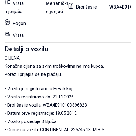
Vrsta
Mehanički
Broj šasije
WBA4E9101
mjenjača
mjenjač
Pogon
Vrsta
Detalji o vozilu
CIJENA
Konačna cijena sa svim troškovima na ime kupca.
Porez i prijepis se ne plaćaju.
• Vozilo je registrirano u Hrvatskoj
• Vozilo registrirano do: 21.11.2026.
• Broj šasije vozila: WBA4E91010D896823
• Datum prve registracije: 18.05.2015.
• Vozilo posjeduje 3 ključa
• Gume na vozilu: CONTINENTAL 225/45 18, M + S