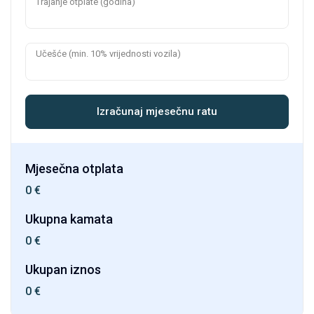
Trajanje otplate (godina)
Učešće (min. 10% vrijednosti vozila)
Izračunaj mjesečnu ratu
Mjesečna otplata
0
€
Ukupna kamata
0
€
Ukupan iznos
0
€