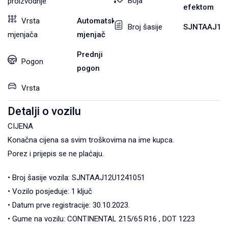
Boja
proizvodnje
efektom
Vrsta
Automatski
Broj šasije
SJNTAAJ12
mjenjača
mjenjač
Prednji
Pogon
pogon
Vrsta
Detalji o vozilu
CIJENA
Konačna cijena sa svim troškovima na ime kupca.
Porez i prijepis se ne plaćaju.
• Broj šasije vozila: SJNTAAJ12U1241051
• Vozilo posjeduje: 1 ključ
• Datum prve registracije: 30.10.2023.
• Gume na vozilu: CONTINENTAL 215/65 R16 , DOT 1223