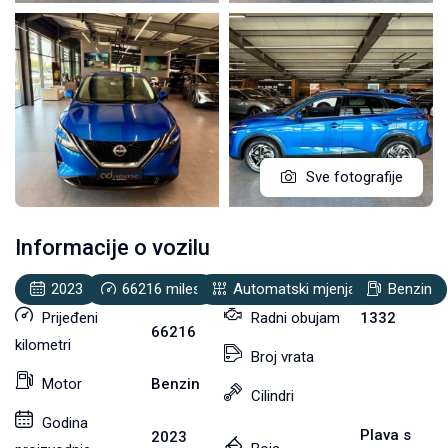
Sve fotografije
Informacije o vozilu
2023
66216
miles
Automatski mjenjač
Benzin
Prijeđeni
Radni obujam
1332
66216
kilometri
Broj vrata
Motor
Benzin
Cilindri
Godina
Plava s
2023