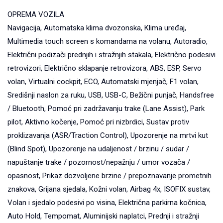
OPREMA VOZILA
Navigacija, Automatska klima dvozonska, Klima uređaj,
Multimedia touch screen s komandama na volanu, Autoradio,
Električni podizači prednjih i stražnjih stakala, Električno podesivi
retrovizori, Električno sklapanje retrovizora, ABS, ESP, Servo
volan, Virtualni cockpit, ECO, Automatski mjenjač, F1 volan,
Središnji naslon za ruku, USB, USB-C, Bežični punjač, Handsfree
/ Bluetooth, Pomoć pri zadržavanju trake (Lane Assist), Park
pilot, Aktivno kočenje, Pomoć pri nizbrdici, Sustav protiv
proklizavanja (ASR/Traction Control), Upozorenje na mrtvi kut
(Blind Spot), Upozorenje na udaljenost / brzinu / sudar /
napuštanje trake / pozornost/nepažnju / umor vozača /
opasnost, Prikaz dozvoljene brzine / prepoznavanje prometnih
znakova, Grijana sjedala, Kožni volan, Airbag 4x, ISOFIX sustav,
Volan i sjedalo podesivi po visina, Električna parkirna kočnica,
Auto Hold, Tempomat, Aluminijski naplatci, Prednji i stražnji