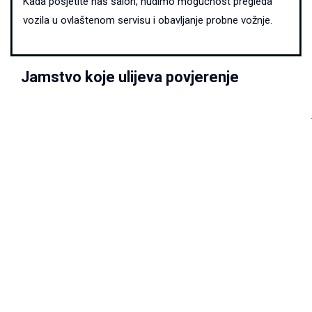
Kada posjetite naš salon, nudimo mogućnost pregleda
vozila u ovlaštenom servisu i obavljanje probne vožnje.
Jamstvo koje ulijeva povjerenje