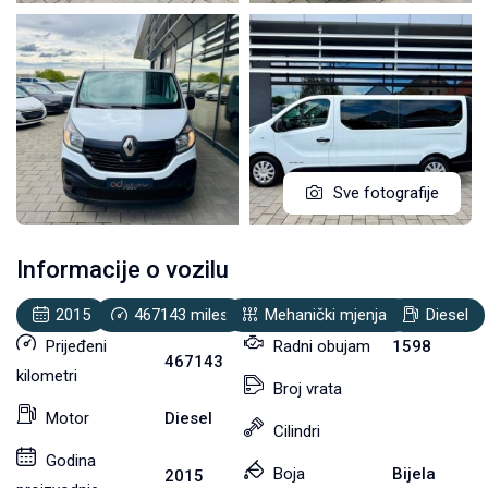
Sve fotografije
Informacije o vozilu
2015
467143
miles
Mehanički mjenjač
Diesel
Prijeđeni
Radni obujam
1598
467143
kilometri
Broj vrata
Motor
Diesel
Cilindri
Godina
Boja
Bijela
2015