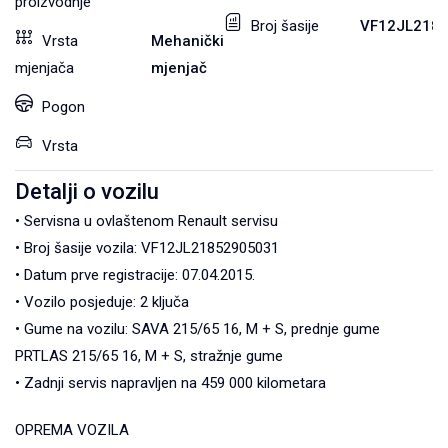
proizvodnje
Broj šasije
VF12JL218
Vrsta
Mehanički
mjenjača
mjenjač
Pogon
Vrsta
Detalji o vozilu
• Servisna u ovlaštenom Renault servisu
• Broj šasije vozila: VF12JL21852905031
• Datum prve registracije: 07.04.2015.
• Vozilo posjeduje: 2 ključa
• Gume na vozilu: SAVA 215/65 16, M + S, prednje gume
PRTLAS 215/65 16, M + S, stražnje gume
• Zadnji servis napravljen na 459 000 kilometara
OPREMA VOZILA