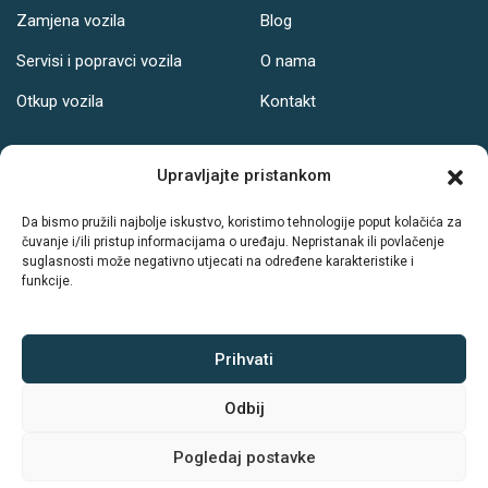
Zamjena vozila
Blog
Servisi i popravci vozila
O nama
Otkup vozila
Kontakt
Adresa
Upravljajte pristankom
Ul. Svetog Leopolda Bogdana Mandića 121, Osijek
Da bismo pružili najbolje iskustvo, koristimo tehnologije poput kolačića za
čuvanje i/ili pristup informacijama o uređaju. Nepristanak ili povlačenje
Radno vrijeme:
suglasnosti može negativno utjecati na određene karakteristike i
funkcije.
PON-PET: 08-19h
SUB: 08-14h
NED: Ne radimo
Prihvati
Odbij
Sva prava zadržava © Autodrive
Pogledaj postavke