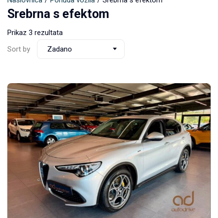
Naslovnica
Ponuda vozila
Srebrna s efektom
Srebrna s efektom
Prikaz 3 rezultata
Sort by
Zadano