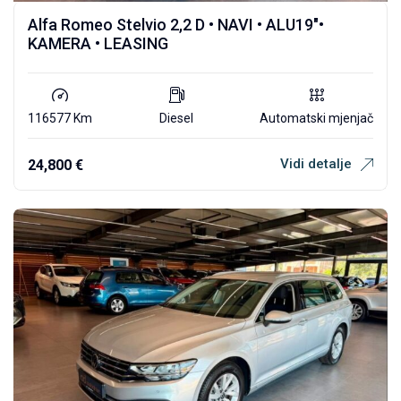
Alfa Romeo Stelvio 2,2 D • NAVI • ALU19″•
KAMERA • LEASING
116577 Km
Diesel
Automatski mjenjač
Vidi detalje
24,800
€