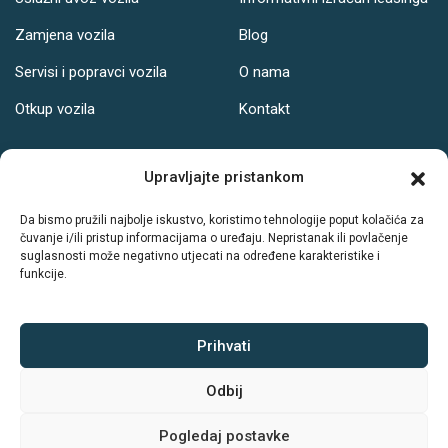
Zamjena vozila
Blog
Servisi i popravci vozila
O nama
Otkup vozila
Kontakt
Adresa
Upravljajte pristankom
Ul. Svetog Leopolda Bogdana Mandića 121, Osijek
Da bismo pružili najbolje iskustvo, koristimo tehnologije poput kolačića za
čuvanje i/ili pristup informacijama o uređaju. Nepristanak ili povlačenje
Radno vrijeme:
suglasnosti može negativno utjecati na određene karakteristike i
funkcije.
PON-PET: 08-19h
SUB: 08-14h
NED: Ne radimo
Prihvati
Odbij
Sva prava zadržava © Autodrive
Pogledaj postavke