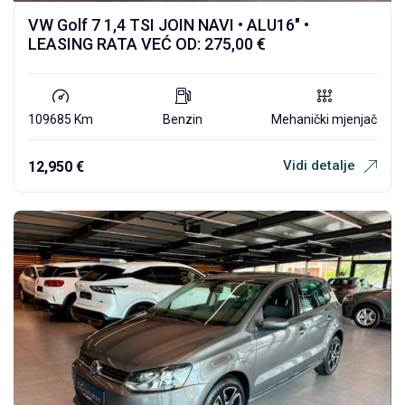
VW Golf 7 1,4 TSI JOIN NAVI • ALU16″ •
LEASING RATA VEĆ OD: 275,00 €
109685 Km
Benzin
Mehanički mjenjač
Vidi detalje
12,950
€