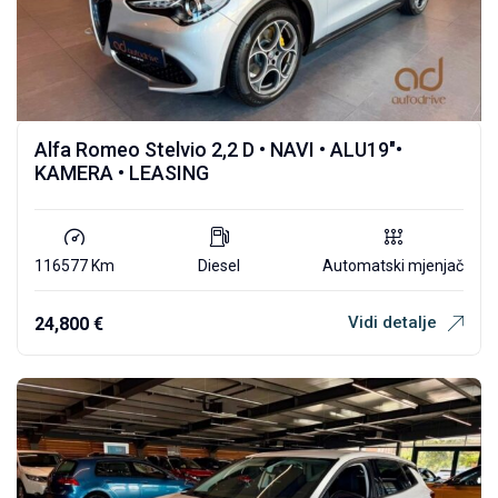
Alfa Romeo Stelvio 2,2 D • NAVI • ALU19″•
KAMERA • LEASING
116577 Km
Diesel
Automatski mjenjač
Vidi detalje
24,800
€