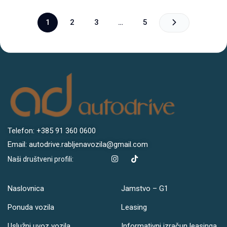
1
2
3
…
5
Telefon: +385 91 360 0600
Email: autodrive.rabljenavozila@gmail.com
Naši društveni profili:
Naslovnica
Jamstvo – G1
Ponuda vozila
Leasing
Uslužni uvoz vozila
Informativni izračun leasinga