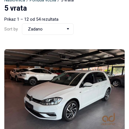
Naslovnica
Ponuda vozila
5 vrata
5 vrata
Prikaz
1
–
12
od 54 rezultata
Sort by
Zadano