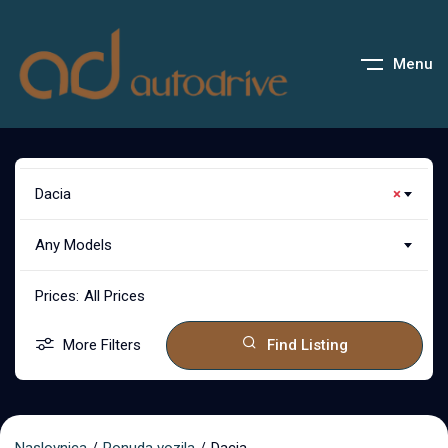
Menu
Dacia
×
Any Models
Prices:
All Prices
More Filters
Find Listing