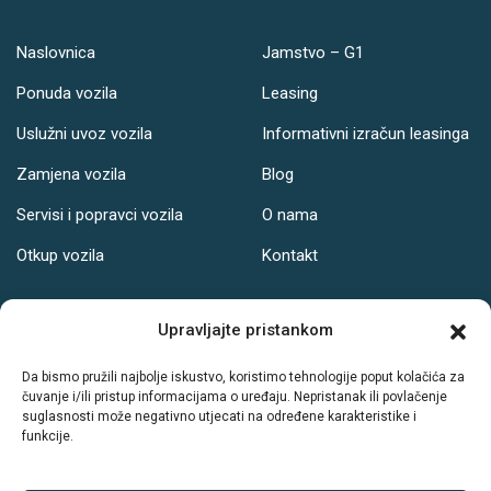
Naslovnica
Jamstvo – G1
Ponuda vozila
Leasing
Uslužni uvoz vozila
Informativni izračun leasinga
Zamjena vozila
Blog
Servisi i popravci vozila
O nama
Otkup vozila
Kontakt
Adresa
Upravljajte pristankom
Ul. Svetog Leopolda Bogdana Mandića 121, Osijek
Da bismo pružili najbolje iskustvo, koristimo tehnologije poput kolačića za
čuvanje i/ili pristup informacijama o uređaju. Nepristanak ili povlačenje
Radno vrijeme:
suglasnosti može negativno utjecati na određene karakteristike i
funkcije.
PON-PET: 08-19h
SUB: 08-14h