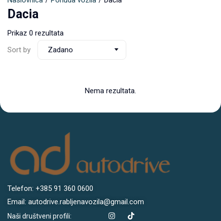
Naslovnica
Ponuda vozila
Dacia
Dacia
Prikaz 0 rezultata
Sort by
Zadano
Nema rezultata.
Telefon: +385 91 360 0600
Email: autodrive.rabljenavozila@gmail.com
Naši društveni profili: