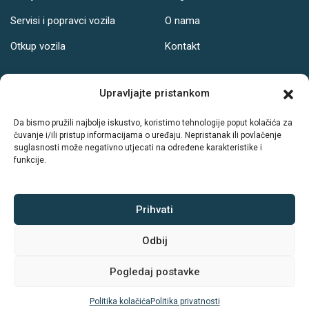
Servisi i popravci vozila
O nama
Otkup vozila
Kontakt
Adresa
Upravljajte pristankom
Ul. Svetog Leopolda Bogdana Mandića 121, Osijek
Da bismo pružili najbolje iskustvo, koristimo tehnologije poput kolačića za
čuvanje i/ili pristup informacijama o uređaju. Nepristanak ili povlačenje
Radno vrijeme:
suglasnosti može negativno utjecati na određene karakteristike i
funkcije.
PON-PET: 08-19h
SUB: 08-14h
NED: Ne radimo
Prihvati
Odbij
Sva prava zadržava © Autodrive
Pogledaj postavke
Politika kolačića
|
Politika privatnosti
Politika kolačića
Politika privatnosti