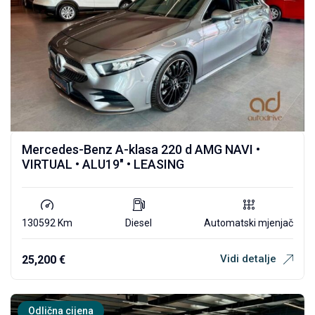
Mercedes-Benz A-klasa 220 d AMG NAVI •
VIRTUAL • ALU19″ • LEASING
130592 Km
Diesel
Automatski mjenjač
Vidi detalje
25,200
€
Odlična cijena