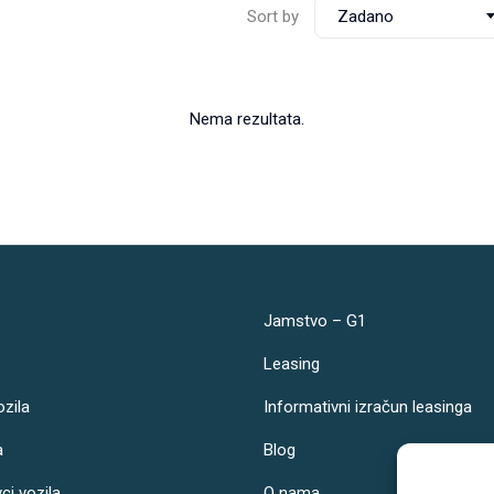
Sort by
Zadano
Nema rezultata.
Jamstvo – G1
Leasing
ozila
Informativni izračun leasinga
a
Blog
vci vozila
O nama