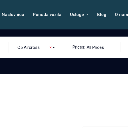
Naslovnica
Ponuda vozila
Usluge
Blog
O na
Prices:
C5 Aircross
×
All Prices