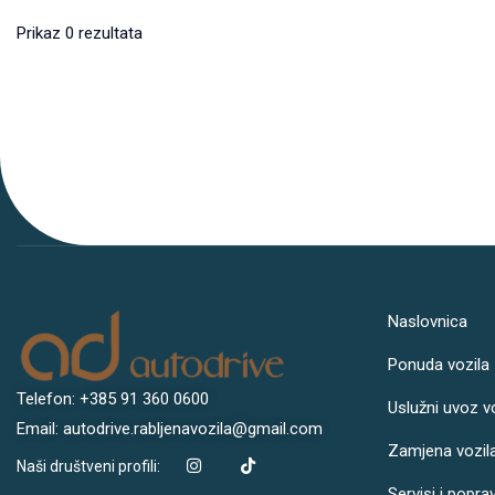
Prikaz 0 rezultata
Naslovnica
Ponuda vozila
Telefon: +385 91 360 0600
Uslužni uvoz v
Email: autodrive.rabljenavozila@gmail.com
Zamjena vozil
Naši društveni profili:
Servisi i popra