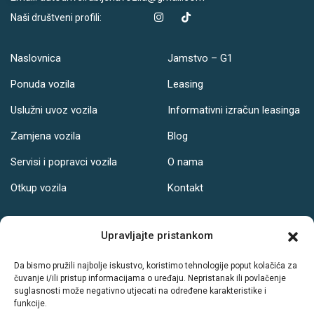
Naši društveni profili:
Naslovnica
Jamstvo – G1
Ponuda vozila
Leasing
Uslužni uvoz vozila
Informativni izračun leasinga
Zamjena vozila
Blog
Servisi i popravci vozila
O nama
Otkup vozila
Kontakt
Adresa
Upravljajte pristankom
Ul. Svetog Leopolda Bogdana Mandića 121, Osijek
Da bismo pružili najbolje iskustvo, koristimo tehnologije poput kolačića za
čuvanje i/ili pristup informacijama o uređaju. Nepristanak ili povlačenje
Radno vrijeme:
suglasnosti može negativno utjecati na određene karakteristike i
funkcije.
PON-PET: 08-19h