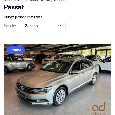
Naslovnica
Ponuda vozila
Passat
Passat
Prikaz jednog rezultata
Sort by
Zadano
Prilika