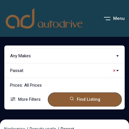
Menu
Any Makes
Passat
×
Prices:
All Prices
More Filters
Find Listing