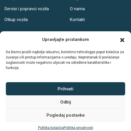
Servisi i popravci vozila
O nama
Otkup vozila
Kontakt
Adresa
Upravljajte pristankom
Ul. Svetog Leopolda Bogdana Mandića 121, Osijek
Da bismo pružili najbolje iskustvo, koristimo tehnologije poput kolačića za
čuvanje i/ili pristup informacijama o uređaju. Nepristanak ili povlačenje
Radno vrijeme:
suglasnosti može negativno utjecati na određene karakteristike i
funkcije.
PON-PET: 08-19h
SUB: 08-14h
NED: Ne radimo
Prihvati
Odbij
Sva prava zadržava © Autodrive
Pogledaj postavke
Politika kolačića
|
Politika privatnosti
Politika kolačića
Politika privatnosti