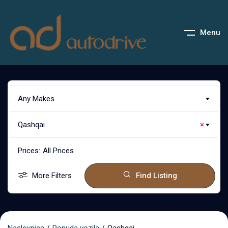
Menu
Any Makes
Qashqai
×
Prices:
All Prices
More Filters
Find Listing