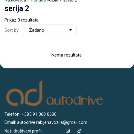
Naslovnica
Ponuda vozila
serija 2
serija 2
Prikaz 0 rezultata
Sort by
Zadano
Nema rezultata.
Telefon: +385 91 360 0600
Email: autodrive.rabljenavozila@gmail.com
Naši društveni profili: