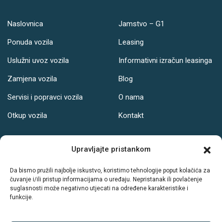
Naslovnica
Jamstvo – G1
Ponuda vozila
Leasing
Uslužni uvoz vozila
Informativni izračun leasinga
Zamjena vozila
Blog
Servisi i popravci vozila
O nama
Otkup vozila
Kontakt
Adresa
Upravljajte pristankom
Ul. Svetog Leopolda Bogdana Mandića 121, Osijek
Da bismo pružili najbolje iskustvo, koristimo tehnologije poput kolačića za
čuvanje i/ili pristup informacijama o uređaju. Nepristanak ili povlačenje
Radno vrijeme:
suglasnosti može negativno utjecati na određene karakteristike i
funkcije.
PON-PET: 08-19h
SUB: 08-14h