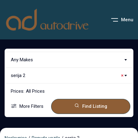
Menu
Any Makes
serija 2
×
Prices:
All Prices
More Filters
Find Listing