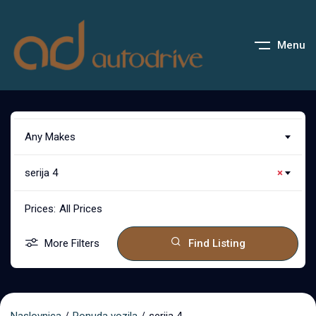
Menu
Any Makes
serija 4
×
Prices:
All Prices
More Filters
Find Listing