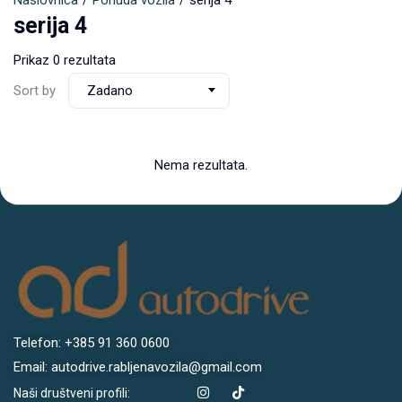
Naslovnica
Ponuda vozila
serija 4
serija 4
Prikaz 0 rezultata
Sort by
Zadano
Nema rezultata.
Telefon: +385 91 360 0600
Email: autodrive.rabljenavozila@gmail.com
Naši društveni profili: