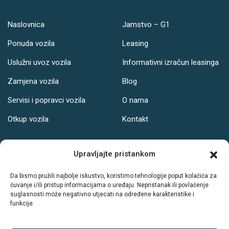
Naslovnica
Jamstvo – G1
Ponuda vozila
Leasing
Uslužni uvoz vozila
Informativni izračun leasinga
Zamjena vozila
Blog
Servisi i popravci vozila
O nama
Otkup vozila
Kontakt
Adresa
Upravljajte pristankom
Ul. Svetog Leopolda Bogdana Mandića 121, Osijek
Da bismo pružili najbolje iskustvo, koristimo tehnologije poput kolačića za
čuvanje i/ili pristup informacijama o uređaju. Nepristanak ili povlačenje
Radno vrijeme:
suglasnosti može negativno utjecati na određene karakteristike i
funkcije.
PON-PET: 08-19h
SUB: 08-14h