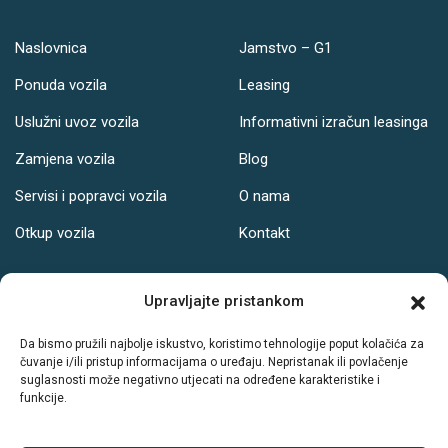
Naslovnica
Jamstvo – G1
Ponuda vozila
Leasing
Uslužni uvoz vozila
Informativni izračun leasinga
Zamjena vozila
Blog
Servisi i popravci vozila
O nama
Otkup vozila
Kontakt
Adresa
Upravljajte pristankom
Ul. Svetog Leopolda Bogdana Mandića 121, Osijek
Da bismo pružili najbolje iskustvo, koristimo tehnologije poput kolačića za
čuvanje i/ili pristup informacijama o uređaju. Nepristanak ili povlačenje
Radno vrijeme:
suglasnosti može negativno utjecati na određene karakteristike i
funkcije.
PON-PET: 08-19h
SUB: 08-14h