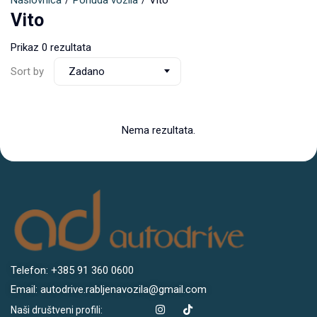
Naslovnica
Ponuda vozila
Vito
Vito
Prikaz 0 rezultata
Sort by
Zadano
Nema rezultata.
Telefon: +385 91 360 0600
Email: autodrive.rabljenavozila@gmail.com
Naši društveni profili: