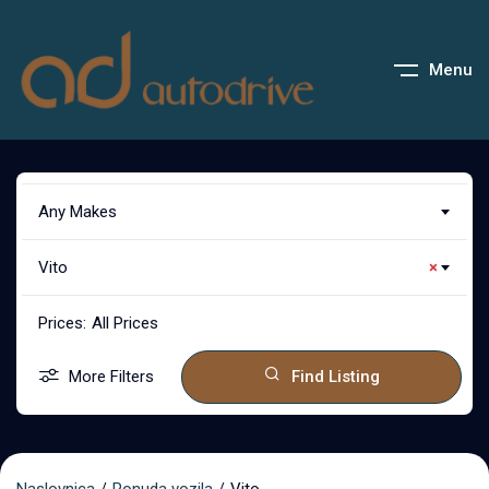
Menu
Any Makes
Vito
×
Prices:
All Prices
More Filters
Find Listing