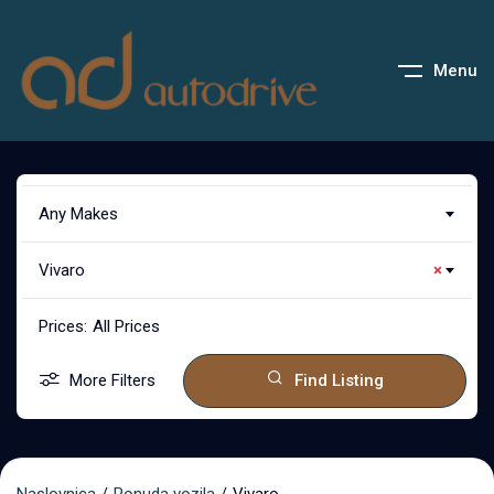
Menu
Any Makes
Vivaro
×
Prices:
All Prices
More Filters
Find Listing