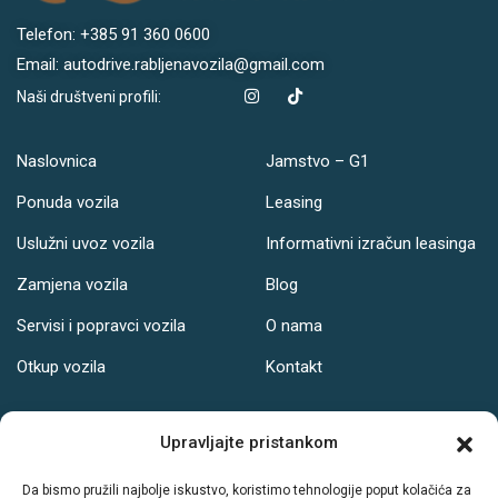
Telefon: +385 91 360 0600
Email: autodrive.rabljenavozila@gmail.com
Naši društveni profili:
Naslovnica
Jamstvo – G1
Ponuda vozila
Leasing
Uslužni uvoz vozila
Informativni izračun leasinga
Zamjena vozila
Blog
Servisi i popravci vozila
O nama
Otkup vozila
Kontakt
Adresa
Upravljajte pristankom
Ul. Svetog Leopolda Bogdana Mandića 121, Osijek
Da bismo pružili najbolje iskustvo, koristimo tehnologije poput kolačića za