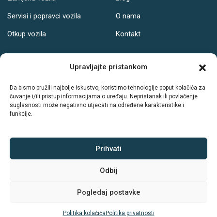
Servisi i popravci vozila
O nama
Otkup vozila
Kontakt
Adresa
Upravljajte pristankom
Ul. Svetog Leopolda Bogdana Mandića 121, Osijek
Da bismo pružili najbolje iskustvo, koristimo tehnologije poput kolačića za
čuvanje i/ili pristup informacijama o uređaju. Nepristanak ili povlačenje
Radno vrijeme:
suglasnosti može negativno utjecati na određene karakteristike i
funkcije.
PON-PET: 08-19h
SUB: 08-14h
NED: Ne radimo
Prihvati
Odbij
Sva prava zadržava © Autodrive
Pogledaj postavke
Politika kolačića
|
Politika privatnosti
Politika kolačića
Politika privatnosti