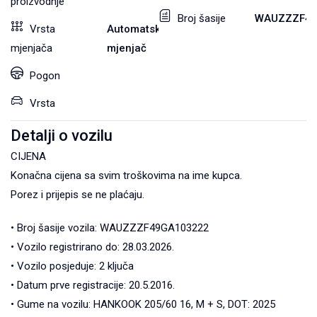
proizvodnje
Broj šasije
WAUZZZF49
Vrsta
Automatski
mjenjača
mjenjač
Pogon
Vrsta
Detalji o vozilu
CIJENA
Konačna cijena sa svim troškovima na ime kupca.
Porez i prijepis se ne plaćaju.
• Broj šasije vozila: WAUZZZF49GA103222
• Vozilo registrirano do: 28.03.2026.
• Vozilo posjeduje: 2 ključa
• Datum prve registracije: 20.5.2016.
• Gume na vozilu: HANKOOK 205/60 16, M + S, DOT: 2025