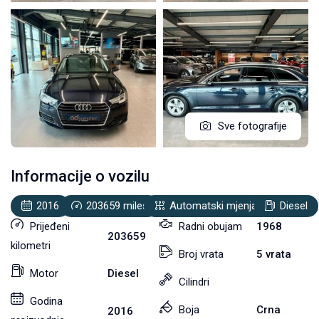
Sve fotografije
Informacije o vozilu
2016
203659
miles
Automatski mjenjač
Diesel
Prijeđeni
Radni obujam
1968
203659
kilometri
Broj vrata
5 vrata
Motor
Diesel
Cilindri
Godina
Boja
Crna
2016