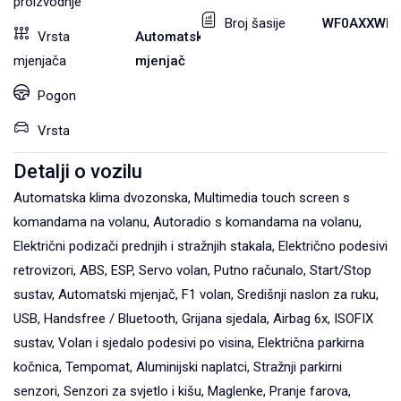
proizvodnje
Broj šasije
WF0AXXWP
Vrsta
Automatski
mjenjača
mjenjač
Pogon
Vrsta
Detalji o vozilu
Automatska klima dvozonska, Multimedia touch screen s
komandama na volanu, Autoradio s komandama na volanu,
Električni podizači prednjih i stražnjih stakala, Električno podesivi
retrovizori, ABS, ESP, Servo volan, Putno računalo, Start/Stop
sustav, Automatski mjenjač, F1 volan, Središnji naslon za ruku,
USB, Handsfree / Bluetooth, Grijana sjedala, Airbag 6x, ISOFIX
sustav, Volan i sjedalo podesivi po visina, Električna parkirna
kočnica, Tempomat, Aluminijski naplatci, Stražnji parkirni
senzori, Senzori za svjetlo i kišu, Maglenke, Pranje farova,