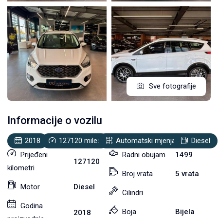
Sve fotografije
Informacije o vozilu
2018
127120
miles
Automatski mjenjač
Diesel
Prijeđeni
Radni obujam
1499
127120
kilometri
Broj vrata
5 vrata
Motor
Diesel
Cilindri
Godina
Boja
Bijela
2018