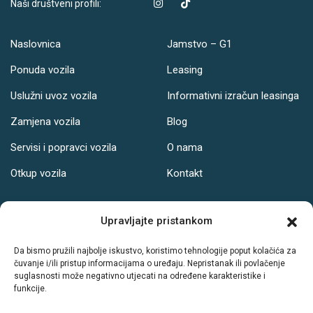
Naši društveni profili:
Naslovnica
Jamstvo – G1
Ponuda vozila
Leasing
Uslužni uvoz vozila
Informativni izračun leasinga
Zamjena vozila
Blog
Servisi i popravci vozila
O nama
Otkup vozila
Kontakt
Adresa
Upravljajte pristankom
Ul. Svetog Leopolda Bogdana Mandića 121, Osijek
Da bismo pružili najbolje iskustvo, koristimo tehnologije poput kolačića za
čuvanje i/ili pristup informacijama o uređaju. Nepristanak ili povlačenje
Radno vrijeme:
suglasnosti može negativno utjecati na određene karakteristike i
funkcije.
PON-PET: 08-19h
SUB: 08-14h