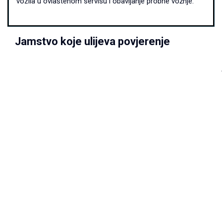
vozila u ovlaštenom servisu i obavljanje probne vožnje.
Jamstvo koje ulijeva povjerenje