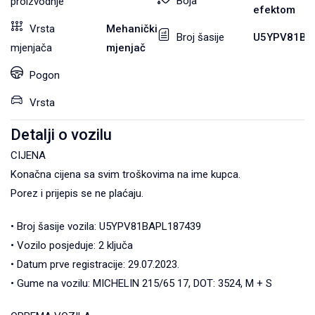
Boja
proizvodnje
efektom
Vrsta
Mehanički
Broj šasije
U5YPV81BA
mjenjača
mjenjač
Pogon
Vrsta
Detalji o vozilu
CIJENA
Konačna cijena sa svim troškovima na ime kupca.
Porez i prijepis se ne plaćaju.
• Broj šasije vozila: U5YPV81BAPL187439
• Vozilo posjeduje: 2 ključa
• Datum prve registracije: 29.07.2023.
• Gume na vozilu: MICHELIN 215/65 17, DOT: 3524, M + S