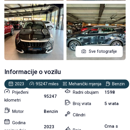
Sve fotografije
Informacije o vozilu
2023
95247
miles
Mehanički mjenjač
Benzin
Prijeđeni
Radni obujam
1598
95247
kilometri
Broj vrata
5 vrata
Motor
Benzin
Cilindri
Godina
Crna s
2023