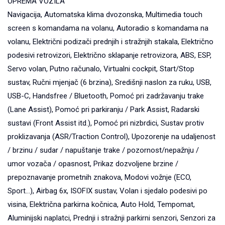
OPREMA VOZILA
Navigacija, Automatska klima dvozonska, Multimedia touch
screen s komandama na volanu, Autoradio s komandama na
volanu, Električni podizači prednjih i stražnjih stakala, Električno
podesivi retrovizori, Električno sklapanje retrovizora, ABS, ESP,
Servo volan, Putno računalo, Virtualni cockpit, Start/Stop
sustav, Ručni mjenjač (6 brzina), Središnji naslon za ruku, USB,
USB-C, Handsfree / Bluetooth, Pomoć pri zadržavanju trake
(Lane Assist), Pomoć pri parkiranju / Park Assist, Radarski
sustavi (Front Assist itd.), Pomoć pri nizbrdici, Sustav protiv
proklizavanja (ASR/Traction Control), Upozorenje na udaljenost
/ brzinu / sudar / napuštanje trake / pozornost/nepažnju /
umor vozača / opasnost, Prikaz dozvoljene brzine /
prepoznavanje prometnih znakova, Modovi vožnje (ECO,
Sport...), Airbag 6x, ISOFIX sustav, Volan i sjedalo podesivi po
visina, Električna parkirna kočnica, Auto Hold, Tempomat,
Aluminijski naplatci, Prednji i stražnji parkirni senzori, Senzori za