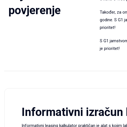
povjerenje
Također, za one
godine. S G1 j
prioritet!
S G1 jamstvom 
je prioritet!
Informativni izračun
Informativni leasing kalkulator praktičan je alat s kojim 