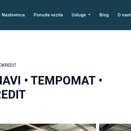
Naslovnica
Ponuda vozila
Usluge
Blog
O na
TOKREDIT
 NAVI • TEMPOMAT •
REDIT