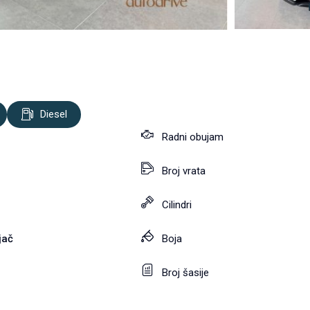
Diesel
Radni obujam
Broj vrata
Cilindri
jač
Boja
Broj šasije