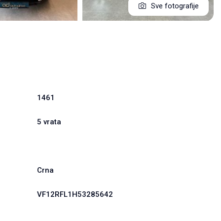
Sve fotografije
1461
5 vrata
Crna
VF12RFL1H53285642