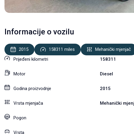
Informacije o vozilu
2015
158311
miles
Mehanički mjenjač
Prijeđeni kilometri
158311
Motor
Diesel
Godina proizvodnje
2015
Vrsta mjenjača
Mehanički mjen
Pogon
Vrsta