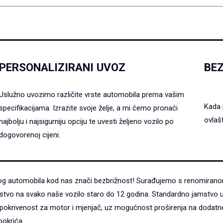
PERSONALIZIRANI UVOZ
BE
Uslužno uvozimo različite vrste automobila prema vašim
Kada 
specifikacijama. Izrazite svoje želje, a mi ćemo pronaći
ovlaš
najbolju i najsigurniju opciju te uvesti željeno vozilo po
dogovorenoj cijeni.
nog automobila kod nas znači bezbrižnost! Surađujemo s renomirano
stvo na svako naše vozilo staro do 12 godina. Standardno jamstvo u
pokrivenost za motor i mjenjač, uz mogućnost proširenja na dodatne
pokrića.