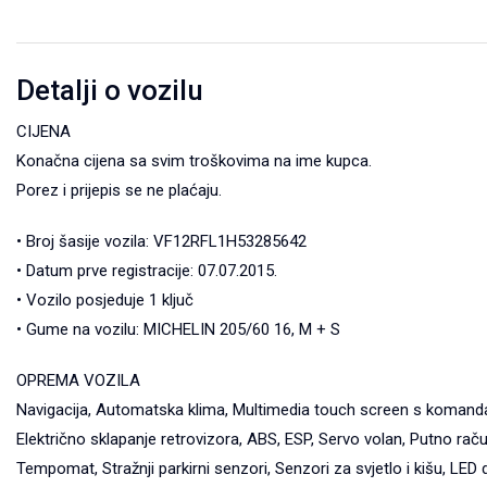
Detalji o vozilu
CIJENA
Konačna cijena sa svim troškovima na ime kupca.
Porez i prijepis se ne plaćaju.
• Broj šasije vozila: VF12RFL1H53285642
• Datum prve registracije: 07.07.2015.
• Vozilo posjeduje 1 ključ
• Gume na vozilu: MICHELIN 205/60 16, M + S
OPREMA VOZILA
Navigacija, Automatska klima, Multimedia touch screen s komandama
Električno sklapanje retrovizora, ABS, ESP, Servo volan, Putno raču
Tempomat, Stražnji parkirni senzori, Senzori za svjetlo i kišu, LED