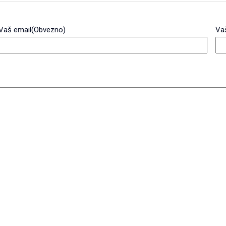
Vaš email
(Obvezno)
Vaš