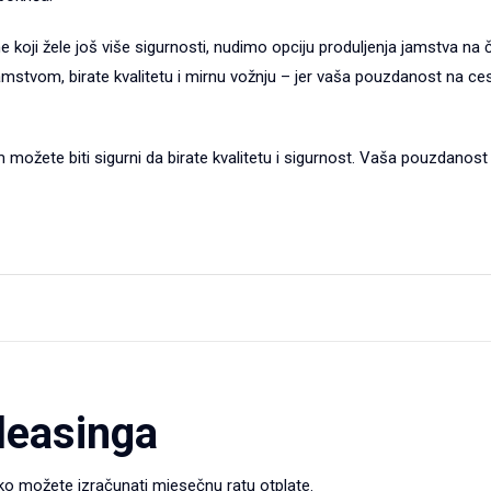
 koji žele još više sigurnosti, nudimo opciju produljenja jamstva na č
amstvom, birate kvalitetu i mirnu vožnju – jer vaša pouzdanost na ces
možete biti sigurni da birate kvalitetu i sigurnost. Vaša pouzdanost
 leasinga
lako možete izračunati mjesečnu ratu otplate.