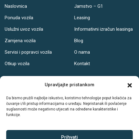
Naslovnica
Jamstvo – G1
Ponuda vozila
Leasing
Uslužni uvoz vozila
Informativni izračun leasinga
Zamjena vozila
Blog
Servisi i popravci vozila
O nama
Otkup vozila
Kontakt
Adresa
Upravljajte pristankom
Ul. Svetog Leopolda Bogdana Mandića 121, Osijek
Da bismo pružili najbolje iskustvo, koristimo tehnologije poput kolačića za
čuvanje i/ili pristup informacijama o uređaju. Nepristanak ili povlačenje
Radno vrijeme:
suglasnosti može negativno utjecati na određene karakteristike i
funkcije.
PON-PET: 08-19h
SUB: 08-14h
NED: Ne radimo
Prihvati