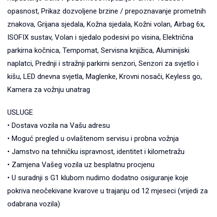
opasnost, Prikaz dozvoljene brzine / prepoznavanje prometnih
znakova, Grijana sjedala, Kožna sjedala, Kožni volan, Airbag 6x,
ISOFIX sustav, Volan i sjedalo podesivi po visina, Električna
parkirna kočnica, Tempomat, Servisna knjižica, Aluminijski
naplatci, Prednji i stražnji parkirni senzori, Senzori za svjetlo i
kišu, LED dnevna svjetla, Maglenke, Krovni nosači, Keyless go,
Kamera za vožnju unatrag
USLUGE
• Dostava vozila na Vašu adresu
• Moguć pregled u ovlaštenom servisu i probna vožnja
• Jamstvo na tehničku ispravnost, identitet i kilometražu
• Zamjena Vašeg vozila uz besplatnu procjenu
• U suradnji s G1 klubom nudimo dodatno osiguranje koje
pokriva neočekivane kvarove u trajanju od 12 mjeseci (vrijedi za
odabrana vozila)