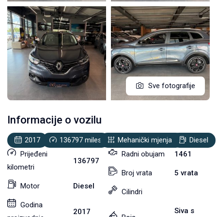
Sve fotografije
Informacije o vozilu
2017
136797
miles
Mehanički mjenjač
Diesel
Prijeđeni
Radni obujam
1461
136797
kilometri
Broj vrata
5 vrata
Motor
Diesel
Cilindri
Godina
Siva s
2017