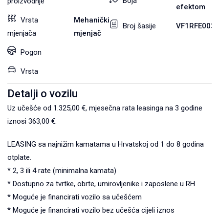
Boja
proizvodnje
efektom
Vrsta
Mehanički
Broj šasije
VF1RFE003
mjenjača
mjenjač
Pogon
Vrsta
Detalji o vozilu
Uz učešće od 1.325,00 €, mjesečna rata leasinga na 3 godine
iznosi 363,00 €.
LEASING sa najnižim kamatama u Hrvatskoj od 1 do 8 godina
otplate.
* 2, 3 ili 4 rate (minimalna kamata)
* Dostupno za tvrtke, obrte, umirovljenike i zaposlene u RH
* Moguće je financirati vozilo sa učešćem
* Moguće je financirati vozilo bez učešća cijeli iznos