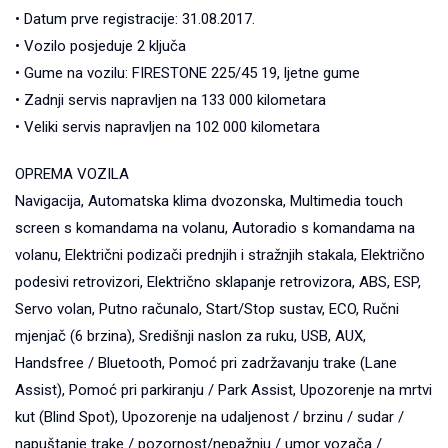
• Datum prve registracije: 31.08.2017.
• Vozilo posjeduje 2 ključa
• Gume na vozilu: FIRESTONE 225/45 19, ljetne gume
• Zadnji servis napravljen na 133 000 kilometara
• Veliki servis napravljen na 102 000 kilometara
OPREMA VOZILA
Navigacija, Automatska klima dvozonska, Multimedia touch
screen s komandama na volanu, Autoradio s komandama na
volanu, Električni podizači prednjih i stražnjih stakala, Električno
podesivi retrovizori, Električno sklapanje retrovizora, ABS, ESP,
Servo volan, Putno računalo, Start/Stop sustav, ECO, Ručni
mjenjač (6 brzina), Središnji naslon za ruku, USB, AUX,
Handsfree / Bluetooth, Pomoć pri zadržavanju trake (Lane
Assist), Pomoć pri parkiranju / Park Assist, Upozorenje na mrtvi
kut (Blind Spot), Upozorenje na udaljenost / brzinu / sudar /
napuštanje trake / pozornost/nepažnju / umor vozača /