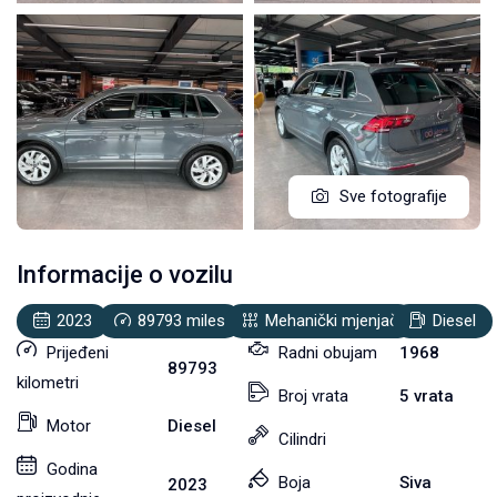
Sve fotografije
Informacije o vozilu
2023
89793
miles
Mehanički mjenjač
Diesel
Prijeđeni
Radni obujam
1968
89793
kilometri
Broj vrata
5 vrata
Motor
Diesel
Cilindri
Godina
Boja
Siva
2023