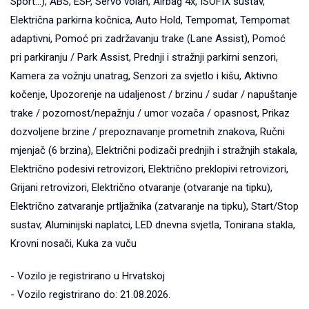
Sport...), ABS, ESP, Servo volan, Airbag 4x, ISOFIX sustav,
Električna parkirna kočnica, Auto Hold, Tempomat, Tempomat
adaptivni, Pomoć pri zadržavanju trake (Lane Assist), Pomoć
pri parkiranju / Park Assist, Prednji i stražnji parkirni senzori,
Kamera za vožnju unatrag, Senzori za svjetlo i kišu, Aktivno
kočenje, Upozorenje na udaljenost / brzinu / sudar / napuštanje
trake / pozornost/nepažnju / umor vozača / opasnost, Prikaz
dozvoljene brzine / prepoznavanje prometnih znakova, Ručni
mjenjač (6 brzina), Električni podizači prednjih i stražnjih stakala,
Električno podesivi retrovizori, Električno preklopivi retrovizori,
Grijani retrovizori, Električno otvaranje (otvaranje na tipku),
Električno zatvaranje prtljažnika (zatvaranje na tipku), Start/Stop
sustav, Aluminijski naplatci, LED dnevna svjetla, Tonirana stakla,
Krovni nosači, Kuka za vuču
- Vozilo je registrirano u Hrvatskoj
- Vozilo registrirano do: 21.08.2026.