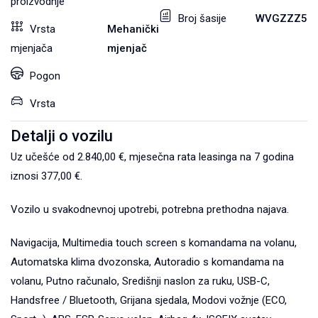
proizvodnje
Broj šasije
WVGZZZ5N
Vrsta
Mehanički
mjenjača
mjenjač
Pogon
Vrsta
Detalji o vozilu
Uz učešće od 2.840,00 €, mjesečna rata leasinga na 7 godina
iznosi 377,00 €.
Vozilo u svakodnevnoj upotrebi, potrebna prethodna najava.
Navigacija, Multimedia touch screen s komandama na volanu,
Automatska klima dvozonska, Autoradio s komandama na
volanu, Putno računalo, Središnji naslon za ruku, USB-C,
Handsfree / Bluetooth, Grijana sjedala, Modovi vožnje (ECO,