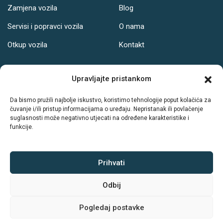
Zamjena vozila
Blog
Servisi i popravci vozila
O nama
Otkup vozila
Kontakt
Adresa
Upravljajte pristankom
Ul. Svetog Leopolda Bogdana Mandića 121, Osijek
Da bismo pružili najbolje iskustvo, koristimo tehnologije poput kolačića za
čuvanje i/ili pristup informacijama o uređaju. Nepristanak ili povlačenje
Radno vrijeme:
suglasnosti može negativno utjecati na određene karakteristike i
funkcije.
PON-PET: 08-19h
SUB: 08-14h
NED: Ne radimo
Prihvati
Odbij
Sva prava zadržava © Autodrive
Pogledaj postavke
Politika kolačića
|
Politika privatnosti