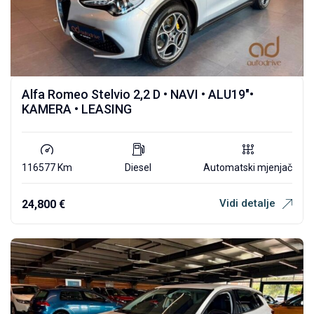
Alfa Romeo Stelvio 2,2 D • NAVI • ALU19″•
KAMERA • LEASING
116577 Km
Diesel
Automatski mjenjač
Vidi detalje
24,800
€