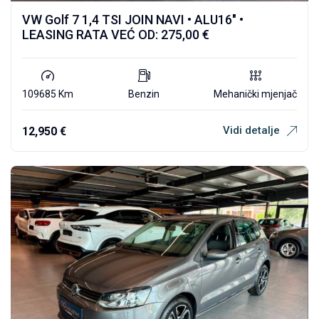
VW Golf 7 1,4 TSI JOIN NAVI • ALU16″ •
LEASING RATA VEĆ OD: 275,00 €
109685 Km
Benzin
Mehanički mjenjač
Vidi detalje
12,950
€