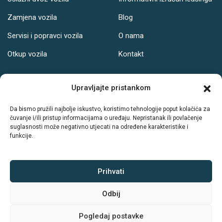
Zamjena vozila
Blog
Servisi i popravci vozila
O nama
Otkup vozila
Kontakt
Adresa
Upravljajte pristankom
Ul. Svetog Leopolda Bogdana Mandića 121, Osijek
Da bismo pružili najbolje iskustvo, koristimo tehnologije poput kolačića za
čuvanje i/ili pristup informacijama o uređaju. Nepristanak ili povlačenje
Radno vrijeme:
suglasnosti može negativno utjecati na određene karakteristike i
funkcije.
PON-PET: 08-19h
SUB: 08-14h
NED: Ne radimo
Prihvati
Odbij
Sva prava zadržava © Autodrive
Pogledaj postavke