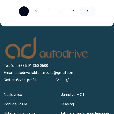
1
2
3
…
7
Telefon: +385 91 360 0600
Email: autodrive.rabljenavozila@gmail.com
Naši društveni profili:
Naslovnica
Jamstvo – G1
Ponuda vozila
Leasing
Uslužni uvoz vozila
Informativni izračun leasinga