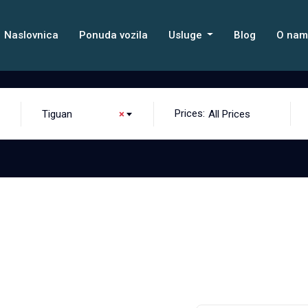
Naslovnica
Ponuda vozila
Usluge
Blog
O na
Prices:
Tiguan
×
All Prices