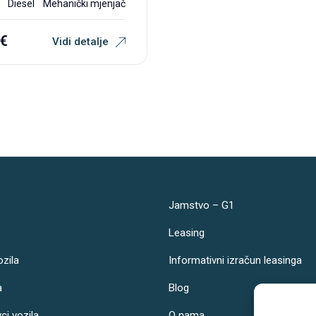
Diesel
Mehanički mjenjač
€
Vidi detalje
Jamstvo – G1
Leasing
ozila
Informativni izračun leasinga
a
Blog
vci vozila
O nama