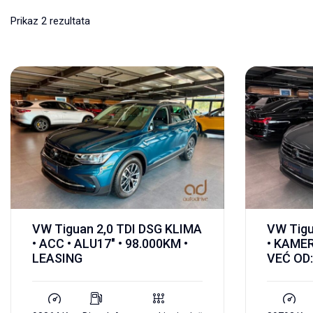
Prikaz 2 rezultata
VW Tiguan 2,0 TDI DSG KLIMA
VW Tigu
• ACC • ALU17″ • 98.000KM •
• KAMER
LEASING
VEĆ OD: