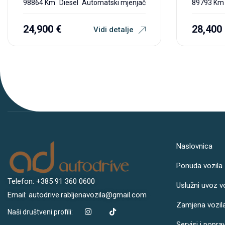
98864 Km
Diesel
Automatski mjenjač
89793 Km
24,900
€
28,400
Vidi detalje
Naslovnica
Ponuda vozila
Telefon: +385 91 360 0600
Uslužni uvoz v
Email: autodrive.rabljenavozila@gmail.com
Zamjena vozil
Naši društveni profili:
Servisi i popra